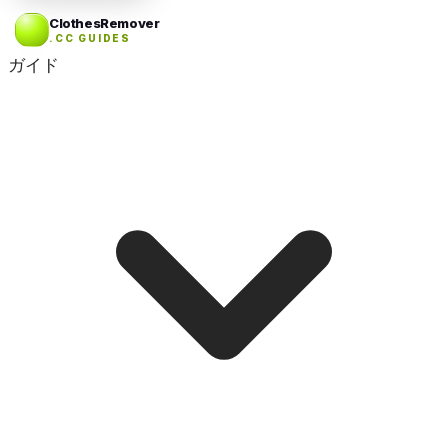
ClothesRemover
.CC GUIDES
ガイド