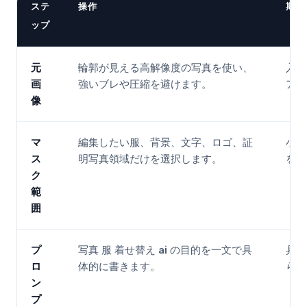
ステ
操作
期待
ップ
元
輪郭が見える高解像度の写真を使い、
入力
画
強いブレや圧縮を避けます。
アー
像
マ
編集したい服、背景、文字、ロゴ、証
小さ
ス
明写真領域だけを選択します。
を守
ク
範
囲
プ
写真 服 着せ替え ai の目的を一文で具
具体
ロ
体的に書きます。
らし
ン
プ