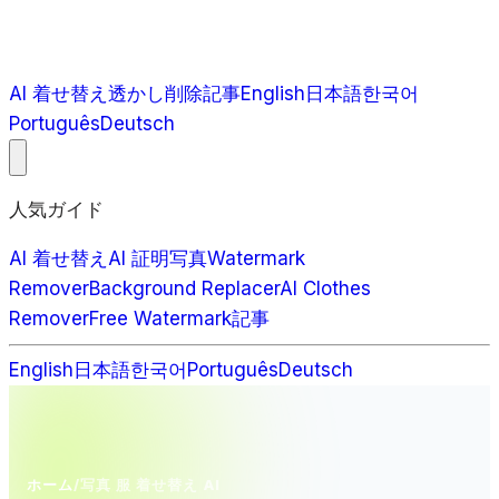
AI 着せ替え
透かし削除
記事
English
日本語
한국어
Português
Deutsch
人気ガイド
AI 着せ替え
AI 証明写真
Watermark
Remover
Background Replacer
AI Clothes
Remover
Free Watermark
記事
English
日本語
한국어
Português
Deutsch
ホーム
/
写真 服 着せ替え AI