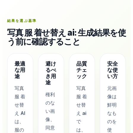
結果を選ぶ基準
写真 服 着せ替え ai: 生成結果を使
う前に確認すること
最適
避け
品質
安全
な用
るべ
チェ
な使
途
き用
ック
い方
途
写真
写真
元画
権利
服 着
服 着
像は
のな
せ替
せ替
鮮明
い画
え AI
え ai
なも
像、
は、
で
のを
同意
服の
は、
使