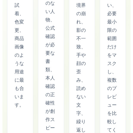
のな
試
境界
い、
い人
着、
の崩
必要
物、
色変
れ、
最小
公式
更、
影の
限の
確認
商品
不一
範囲
が必
画像
致、
だけ
要な
のよ
手や
をマ
書
うな
顔の
スク
類、
用途
歪
し、
本人
に最
み、
複数
確認
も合
読め
のプ
の正
いま
ない
レビ
確性
す。
文
ュー
が創
字、
を比
作ス
繰り
較し
ピー
返し
てく