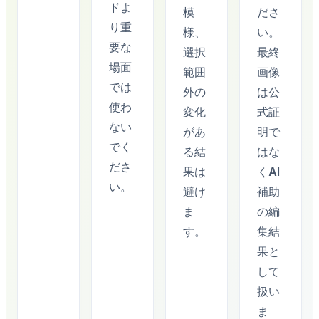
ドよ
模
ださ
り重
様、
い。
要な
選択
最終
場面
範囲
画像
では
外の
は公
使わ
変化
式証
ない
があ
明で
でく
る結
はな
ださ
果は
くAI
い。
避け
補助
ま
の編
す。
集結
果と
して
扱い
ま