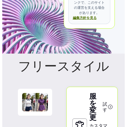
ンクで、このサイト
の運営を支える場合
があります。
編集方針を見る
フリースタイル
服
を
試
変
す
更
カスタマ