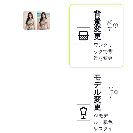
背
景
試
変
す
更
ワンクリ
ックで背
景を変更
モ
デ
試
ル
す
変
更
AIモデ
ル、肌色
やスタイ