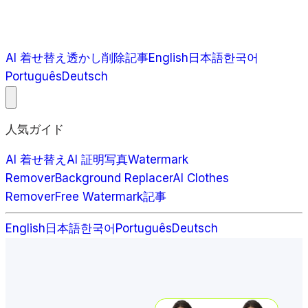
AI 着せ替え
透かし削除
記事
English
日本語
한국어
Português
Deutsch
人気ガイド
AI 着せ替え
AI 証明写真
Watermark
Remover
Background Replacer
AI Clothes
Remover
Free Watermark
記事
English
日本語
한국어
Português
Deutsch