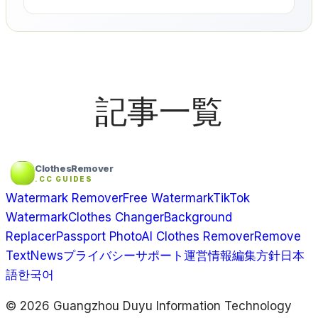
記事一覧
ClothesRemover
.CC GUIDES
Watermark Remover
Free Watermark
TikTok
Watermark
Clothes Changer
Background
Replacer
Passport Photo
AI Clothes Remover
Remove
Text
News
プライバシー
サポート
運営情報
編集方針
日本
語
한국어
© 2026 Guangzhou Duyu Information Technology