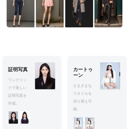
証明写真
カートゥ
ーン
ワンクリッ
さまざまな
クで美しい
スタイルを
証明写真を
切り替え可
作成。
能。