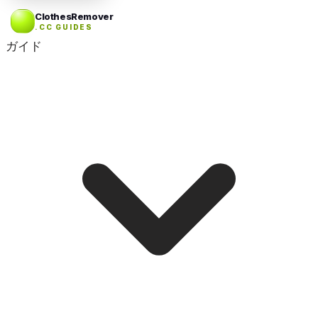
ClothesRemover
.CC GUIDES
ガイド