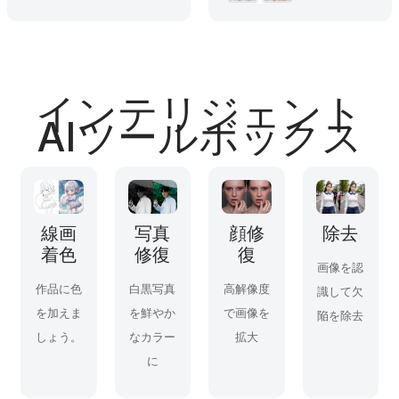
インテリジェント
AIツールボックス
線画
写真
顔修
除去
着色
修復
復
画像を認
作品に色
白黒写真
高解像度
識して欠
を加えま
を鮮やか
で画像を
陥を除去
しょう。
なカラー
拡大
に