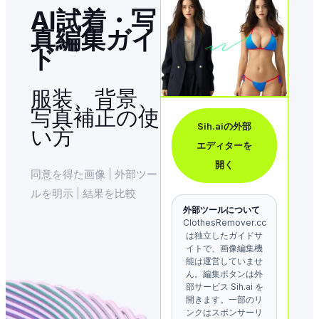
AI試着・写
真編集ガイ
ド
服装、背景、
写真補正の使
Sih.aiの外部
い方
エディターを
開く
同意を得た画像 | 外部ツー
ルを明示 | 結果を比較
外部ツールについて
ClothesRemover.cc
は独立したガイドサ
イトで、画像編集機
能は運営していませ
ん。編集ボタンは外
部サービス Sih.ai を
開きます。一部のリ
ンクはスポンサーリ