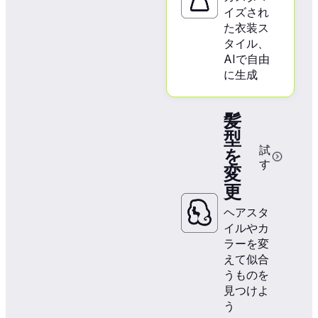
イズされ
た衣装ス
タイル、
AIで自由
に生成
髪
型
試
を
す
変
更
ヘアスタ
イルやカ
ラーを変
えて似合
うものを
見つけよ
う