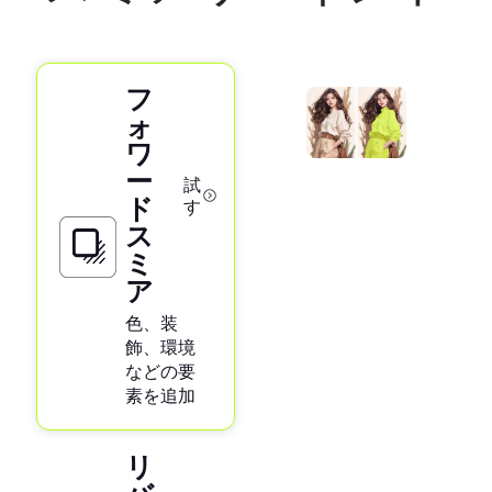
フ
ォ
ワ
ー
試
ド
す
ス
ミ
ア
色、装
飾、環境
などの要
素を追加
リ