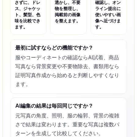
さずに、ドレ
透かし、不要
確認し、オン
ス、ジャケッ
物を整理し、
ライン提出に
ト、髪型、色
掲載前の画像
使いやすい画
味を比較でき
を整えます。
像へ近づけま
ます。
す。
最初に試すならどの機能ですか？
服やコーディネートの確認ならAI試着、商品
写真なら背景変更や不要物除去、書類用なら
証明写真作成から始めると判断しやすくなり
ます。
AI編集の結果は毎回同じですか？
元写真の角度、照明、服の輪郭、背景の複雑
さで結果は変わります。重要な写真は複数パ
ターンを生成して比較してください。