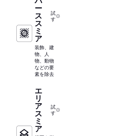
バ
ー
試
ス
す
ス
ミ
ア
装飾、建
物、人
物、動物
などの要
素を除去
エ
リ
ア
試
ス
す
ミ
ア