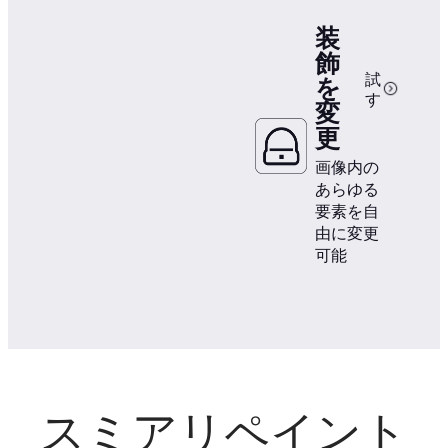
装
飾
試
を
す
変
更
画像内の
あらゆる
要素を自
由に変更
可能
スミアリペイント